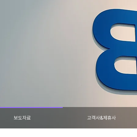
보도자료
고객사&제휴사