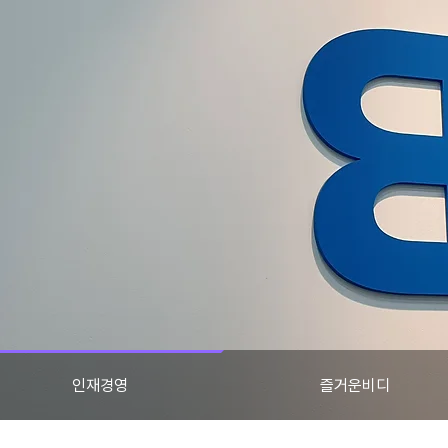
인재경영
즐거운비디